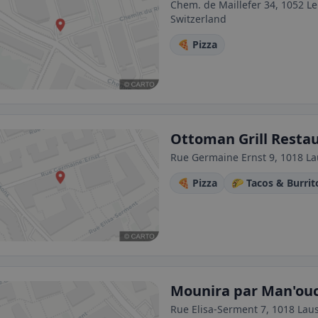
Chem. de Maillefer 34, 1052 L
Switzerland
🍕 Pizza
Ottoman Grill Resta
Rue Germaine Ernst 9, 1018 La
🍕 Pizza
🌮 Tacos & Burrit
Mounira par Man'ou
Rue Elisa-Serment 7, 1018 Lau