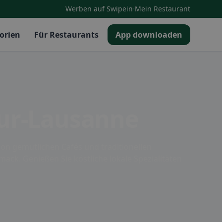
·
Werben auf Swipein
Mein Restaurant
orien
Für Restaurants
App downloaden
sur-Lausanne
Von gemütlichen Cafés und traditionellen
mack. Genießen Sie köstliche lokale Spezialitäten