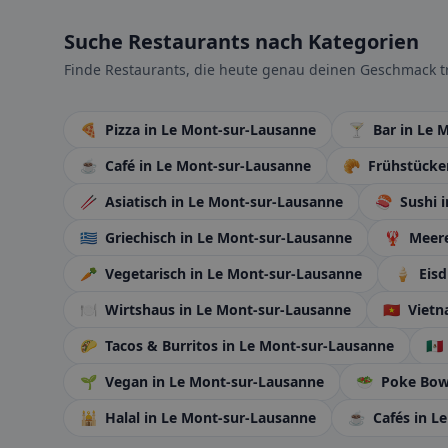
Suche Restaurants nach Kategorien
Finde Restaurants, die heute genau deinen Geschmack tr
🍕
Pizza
in Le Mont-sur-Lausanne
🍸
Bar
in Le 
☕
Café
in Le Mont-sur-Lausanne
🥐
Frühstück
🥢
Asiatisch
in Le Mont-sur-Lausanne
🍣
Sushi
🇬🇷
Griechisch
in Le Mont-sur-Lausanne
🦞
Meere
🥕
Vegetarisch
in Le Mont-sur-Lausanne
🍦
Eisd
🍽️
Wirtshaus
in Le Mont-sur-Lausanne
🇻🇳
Vietn
🌮
Tacos & Burritos
in Le Mont-sur-Lausanne
🇲🇽
🌱
Vegan
in Le Mont-sur-Lausanne
🥗
Poke Bow
🕌
Halal
in Le Mont-sur-Lausanne
☕
Cafés
in L