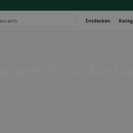
Entdecken
Kateg
aurants in Le Mont-
taurants, die für jeden Geschmack etwas zu bieten haben. 
 aus aller Welt, hier findet jeder etwas nach seinem Gesch
er entspannten Atmosphäre.