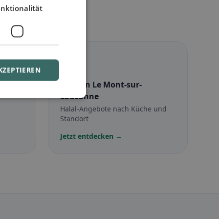
nktionalität
☪️
KZEPTIEREN
ur-
Halal
in Le Mont-sur-
Lausanne
Halal-Angebote nach Küche und
Standort
Jetzt entdecken →