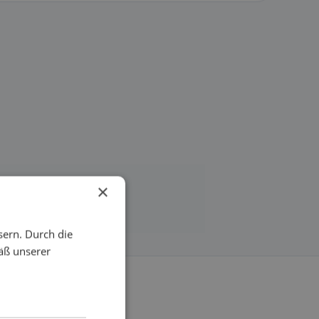
×
sern. Durch die
äß unserer