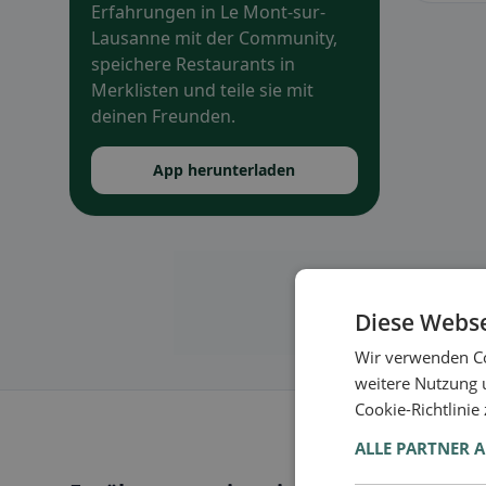
Erfahrungen in Le Mont-sur-
Lausanne mit der Community,
speichere Restaurants in
Merklisten und teile sie mit
deinen Freunden.
App herunterladen
Diese Webse
Wir verwenden Co
weitere Nutzung 
Cookie-Richtlinie
ALLE PARTNER 