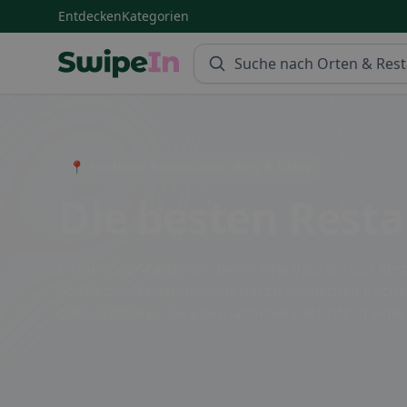
Entdecken
Kategorien
Swipein Homepage
📍 Entdecke Restaurants, Bars & Cafés
Die besten Rest
Le Mont-sur-Lausanne bietet eine Vielzahl von Res
Schweizer Gaststätten bis hin zu exotischen Küchen
oder probieren Sie internationale Gerichte in ein