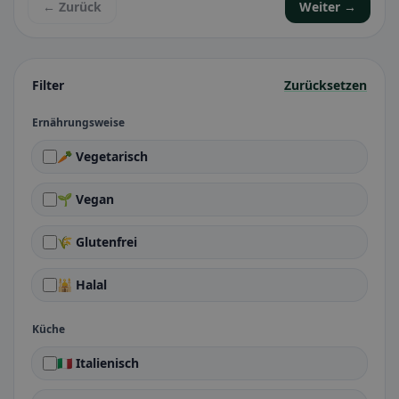
← Zurück
Weiter →
Filter
Zurücksetzen
Ernährungsweise
🥕 Vegetarisch
🌱 Vegan
🌾 Glutenfrei
🕌 Halal
Küche
🇮🇹 Italienisch