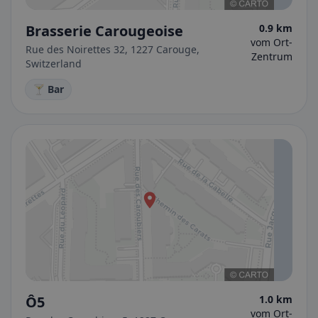
Brasserie Carougeoise
0.9 km
vom Ort-
Rue des Noirettes 32, 1227 Carouge,
Zentrum
Switzerland
🍸 Bar
Ô5
1.0 km
vom Ort-