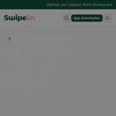
·
Werben auf Swipein
Mein Restaurant
App downloaden
Swipein Homepage
📍 Entdecke Restaurants, Bars & Cafés
Die besten Restaurants in Lancy
Lancy ist bekannt für seine vielfältige Restaurantszene. Von
gemütlichen Cafés über traditionelle Schweizer Küche bis hin
zu exotischen internationalen Spezialitäten – hier ist für
jeden Geschmack etwas dabei. Genießen Sie ein leckeres
Abendessen in einem der charmanten Lokale und lassen Sie
sich von der kulinarischen Vielfalt der Stadt überraschen.