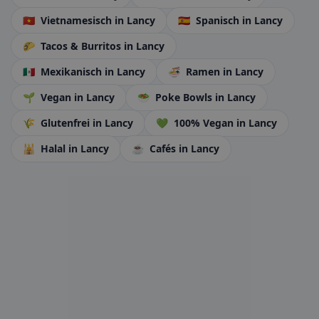
🇻🇳
Vietnamesisch
in Lancy
🇪🇸
Spanisch
in Lancy
🌮
Tacos & Burritos
in Lancy
🇲🇽
Mexikanisch
in Lancy
🍜
Ramen
in Lancy
🌱
Vegan
in Lancy
🥗
Poke Bowls
in Lancy
🌾
Glutenfrei
in Lancy
💚
100% Vegan
in Lancy
🕌
Halal
in Lancy
☕
Cafés
in Lancy