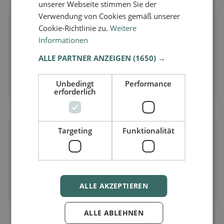
unserer Webseite stimmen Sie der
Verwendung von Cookies gemäß unserer
🌱
Cookie-Richtlinie zu.
Weitere
Informationen
Vegan
in Lancy
ALLE PARTNER ANZEIGEN
(1650) →
Pflanzliche Gerichte & vegane Küche
Unbedingt
Performance
Jetzt entdecken →
erforderlich
Targeting
Funktionalität
🥕
Vegetarisch
in Lancy
Fleischlose Gerichte & vegetarische Klassiker
ALLE AKZEPTIEREN
Jetzt entdecken →
ALLE ABLEHNEN