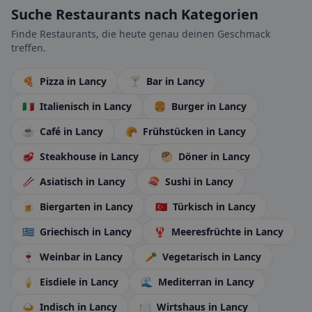
Suche Restaurants nach Kategorien
Finde Restaurants, die heute genau deinen Geschmack
treffen.
🍕
Pizza
in Lancy
🍸
Bar
in Lancy
🇮🇹
Italienisch
in Lancy
🍔
Burger
in Lancy
☕
Café
in Lancy
🥐
Frühstücken
in Lancy
🥩
Steakhouse
in Lancy
🥙
Döner
in Lancy
🥢
Asiatisch
in Lancy
🍣
Sushi
in Lancy
🍺
Biergarten
in Lancy
🇹🇷
Türkisch
in Lancy
🇬🇷
Griechisch
in Lancy
🦞
Meeresfrüchte
in Lancy
🍷
Weinbar
in Lancy
🥕
Vegetarisch
in Lancy
🍦
Eisdiele
in Lancy
🌊
Mediterran
in Lancy
🍛
Indisch
in Lancy
🍽️
Wirtshaus
in Lancy