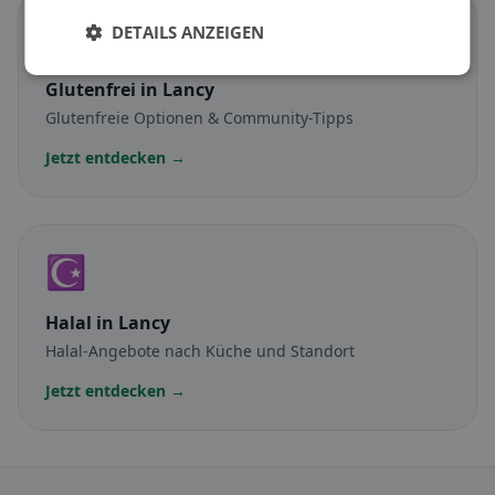
🌾
DETAILS ANZEIGEN
Glutenfrei
in Lancy
Glutenfreie Optionen & Community-Tipps
Jetzt entdecken →
☪️
Halal
in Lancy
Halal-Angebote nach Küche und Standort
Jetzt entdecken →