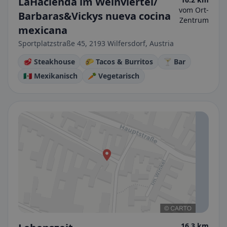
LaHacienda im Weinviertel/
vom Ort-
Barbaras&Vickys nueva cocina
Zentrum
mexicana
Sportplatzstraße 45, 2193 Wilfersdorf, Austria
🥩 Steakhouse
🌮 Tacos & Burritos
🍸 Bar
🇲🇽 Mexikanisch
🥕 Vegetarisch
16.3 km