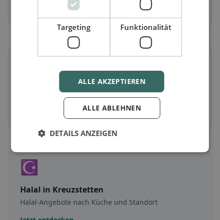
Jetzt entdecken →
Targeting
Funktionalität
🌾
ALLE AKZEPTIEREN
Glutenfrei
in Kreuzstetten
Glutenfreie Optionen & Community-Tipps
ALLE ABLEHNEN
Jetzt entdecken →
DETAILS ANZEIGEN
☪️
Halal
in Kreuzstetten
Halal-Angebote nach Küche und Standort
Jetzt entdecken →