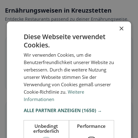
Ernährungsweisen in Kreuzstetten
Entdecke Restaurants passend zu deiner Ernährungsweise.
×
Diese Webseite verwendet
Cookies.
🌱
Wir verwenden Cookies, um die
Vegan
in Kreuzstetten
Benutzerfreundlichkeit unserer Website zu
verbessern. Durch die weitere Nutzung
Pflanzliche Gerichte & vegane Küche
unserer Webseite stimmen Sie der
Jetzt entdecken →
Verwendung von Cookies gemäß unserer
Cookie-Richtlinie zu.
Weitere
Informationen
🥕
ALLE PARTNER ANZEIGEN
(1650) →
Unbedingt
Performance
Vegetarisch
in Kreuzstetten
erforderlich
Fleischlose Gerichte & vegetarische Klassiker