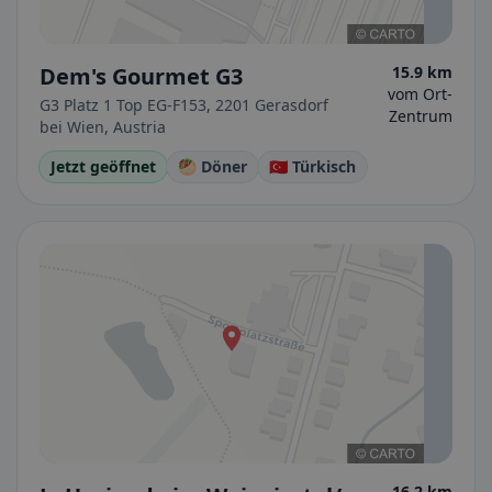
Dem's Gourmet G3
15.9 km
vom Ort-
G3 Platz 1 Top EG-F153, 2201 Gerasdorf
Zentrum
bei Wien, Austria
Jetzt geöffnet
🥙 Döner
🇹🇷 Türkisch
16.2 km