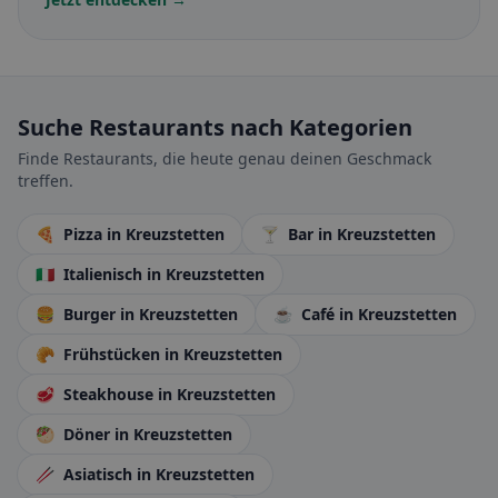
Suche Restaurants nach Kategorien
Finde Restaurants, die heute genau deinen Geschmack
treffen.
🍕
Pizza
in Kreuzstetten
🍸
Bar
in Kreuzstetten
🇮🇹
Italienisch
in Kreuzstetten
🍔
Burger
in Kreuzstetten
☕
Café
in Kreuzstetten
🥐
Frühstücken
in Kreuzstetten
🥩
Steakhouse
in Kreuzstetten
🥙
Döner
in Kreuzstetten
🥢
Asiatisch
in Kreuzstetten