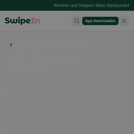
·
Werben auf Swipein
Mein Restaurant
App downloaden
Swipein Homepage
📍 Entdecke Restaurants, Bars & Cafés
Die besten Restaurants in
Kreuzstetten
Kreuzstetten ist bekannt für seine vielfältige Restaurant-
Szene. Von traditioneller österreichischer Küche bis hin zu
internationalen Spezialitäten, hier ist für jeden Geschmack
etwas dabei. Genießen Sie ein gemütliches Abendessen in
einem der lokalen Gasthäuser oder lassen Sie sich in einem
der schicken Restaurants verwöhnen. Entdecken Sie die
kulinarische Vielfalt von Kreuzstetten!