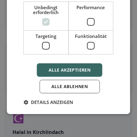
Vegetarisch
in Kirchlindach
Unbedingt
Performance
Fleischlose Gerichte & vegetarische Klassiker
erforderlich
Jetzt entdecken →
Targeting
Funktionalität
🌾
Glutenfrei
in Kirchlindach
ALLE AKZEPTIEREN
Glutenfreie Optionen & Community-Tipps
ALLE ABLEHNEN
Jetzt entdecken →
DETAILS ANZEIGEN
☪️
Halal
in Kirchlindach