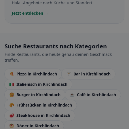
Halal-Angebote nach Küche und Standort
Jetzt entdecken →
Suche Restaurants nach Kategorien
Finde Restaurants, die heute genau deinen Geschmack
treffen.
🍕
Pizza
in Kirchlindach
🍸
Bar
in Kirchlindach
🇮🇹
Italienisch
in Kirchlindach
🍔
Burger
in Kirchlindach
☕
Café
in Kirchlindach
🥐
Frühstücken
in Kirchlindach
🥩
Steakhouse
in Kirchlindach
🥙
Döner
in Kirchlindach