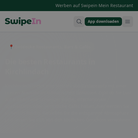
·
Werben auf Swipein
Mein Restaurant
App downloaden
Swipein Homepage
📍 Entdecke Restaurants, Bars & Cafés
Die besten Restaurants in
Kirchlindach
Kirchlindach bietet eine Vielzahl von Restaurants mit einer
breiten Auswahl an kulinarischen Genüssen. Egal ob Sie Lust
auf traditionelle Schweizer Küche, internationale
Spezialitäten oder gemütliche Cafés haben, hier werden Sie
sicherlich fündig. Genießen Sie die entspannte Atmosphäre
und lassen Sie sich von den köstlichen Gerichten verwöhnen.