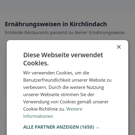
Ernährungsweisen in Kirchlindach
Entdecke Restaurants passend zu deiner Ernährungsweise.
×
Diese Webseite verwendet
🌱
Cookies.
Wir verwenden Cookies, um die
Vegan
in Kirchlindach
Benutzerfreundlichkeit unserer Website zu
Pflanzliche Gerichte & vegane Küche
verbessern. Durch die weitere Nutzung
Jetzt entdecken →
unserer Webseite stimmen Sie der
Verwendung von Cookies gemäß unserer
Cookie-Richtlinie zu.
Weitere
Informationen
🥕
ALLE PARTNER ANZEIGEN
(1650) →