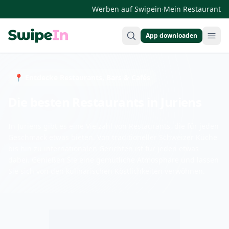
·
Werben auf Swipein
Mein Restaurant
App downloaden
Swipein Homepage
📍 Entdecke Restaurants, Bars & Cafés
Die besten Restaurants in Juriens
In Juriens gibt es eine Vielzahl von Restaurants, die für jeden
Geschmack etwas bieten. Von traditioneller Schweizer Küche
bis hin zu internationalen Gerichten ist für jeden etwas
dabei. Genießen Sie eine gemütliche Atmosphäre und lassen
Sie sich von den kulinarischen Köstlichkeiten verwöhnen.