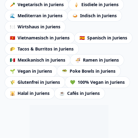
🥕
Vegetarisch
in Juriens
🍦
Eisdiele
in Juriens
🌊
Mediterran
in Juriens
🍛
Indisch
in Juriens
🍽️
Wirtshaus
in Juriens
🇻🇳
Vietnamesisch
in Juriens
🇪🇸
Spanisch
in Juriens
🌮
Tacos & Burritos
in Juriens
🇲🇽
Mexikanisch
in Juriens
🍜
Ramen
in Juriens
🌱
Vegan
in Juriens
🥗
Poke Bowls
in Juriens
🌾
Glutenfrei
in Juriens
💚
100% Vegan
in Juriens
🕌
Halal
in Juriens
☕
Cafés
in Juriens