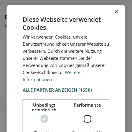
×
Ernährungsweisen in Hasliberg
Diese Webseite verwendet
Entdecke Restaurants passend zu deiner Ernährungsweise.
Cookies.
Wir verwenden Cookies, um die
Benutzerfreundlichkeit unserer Website zu
🌱
verbessern. Durch die weitere Nutzung
unserer Webseite stimmen Sie der
Verwendung von Cookies gemäß unserer
Vegan
in Hasliberg
Cookie-Richtlinie zu.
Weitere
Pflanzliche Gerichte & vegane Küche
Informationen
Jetzt entdecken →
ALLE PARTNER ANZEIGEN
(1650) →
Unbedingt
Performance
erforderlich
🥕
Vegetarisch
in Hasliberg