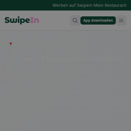
·
Werben auf Swipein
Mein Restaurant
App downloaden
Swipein Homepage
📍 Entdecke Restaurants, Bars & Cafés
Die besten Restaurants in Hasliberg
Hasliberg ist bekannt für seine vielfältige Auswahl an
Restaurants, die für jeden Geschmack etwas bieten. Von
gemütlichen Berggasthöfen bis hin zu gehobenen Gourmet-
Restaurants, hier findet jeder das passende kulinarische
Erlebnis. Genießen Sie traditionelle Schweizer Gerichte oder
lassen Sie sich von internationalen Spezialitäten verwöhnen.
Egal ob Sie nach einem herzhaften Abendessen oder einem
leichten Mittagessen suchen, in Hasliberg werden Sie
garantiert fündig.