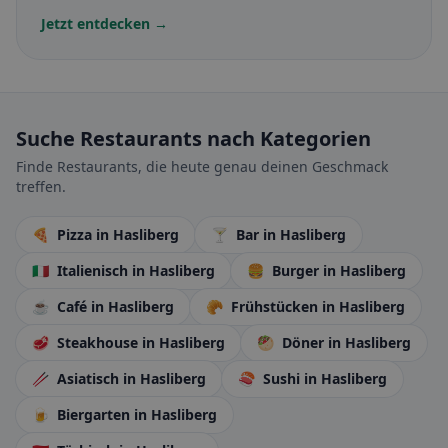
Jetzt entdecken →
Suche Restaurants nach Kategorien
Finde Restaurants, die heute genau deinen Geschmack
treffen.
🍕
Pizza
in Hasliberg
🍸
Bar
in Hasliberg
🇮🇹
Italienisch
in Hasliberg
🍔
Burger
in Hasliberg
☕
Café
in Hasliberg
🥐
Frühstücken
in Hasliberg
🥩
Steakhouse
in Hasliberg
🥙
Döner
in Hasliberg
🥢
Asiatisch
in Hasliberg
🍣
Sushi
in Hasliberg
🍺
Biergarten
in Hasliberg