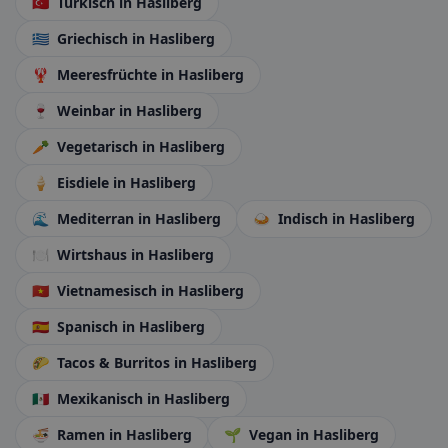
🇹🇷
Türkisch
in Hasliberg
🇬🇷
Griechisch
in Hasliberg
🦞
Meeresfrüchte
in Hasliberg
🍷
Weinbar
in Hasliberg
🥕
Vegetarisch
in Hasliberg
🍦
Eisdiele
in Hasliberg
🌊
Mediterran
in Hasliberg
🍛
Indisch
in Hasliberg
🍽️
Wirtshaus
in Hasliberg
🇻🇳
Vietnamesisch
in Hasliberg
🇪🇸
Spanisch
in Hasliberg
🌮
Tacos & Burritos
in Hasliberg
🇲🇽
Mexikanisch
in Hasliberg
🍜
Ramen
in Hasliberg
🌱
Vegan
in Hasliberg