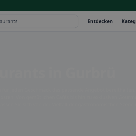
Entdecken
Kateg
urants in Gurbrü
die für jeden Geschmack das passende Angebot bereithalten. 
Kosten. Von gemütlichen Cafés bis hin zu exklusiven Gourme
 lassen Sie sich von der Vielfalt der gastronomischen Szene