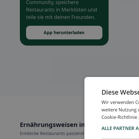
Community, speichere
Restaurants in Merklisten und
teile sie mit deinen Freunden.
App herunterladen
Diese Webse
Wir verwenden Co
weitere Nutzung 
Cookie-Richtlinie
Ernährungsweisen in Gurbrü
ALLE PARTNER 
Entdecke Restaurants passend zu deiner Ernährungswei