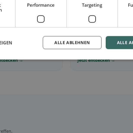
t
Performance
Targeting
Fu
h
🌾
arisch
in Gurbrü
Glutenfrei
in Gurbrü
EIGEN
ALLE ABLEHNEN
ALLE A
lose Gerichte &
Glutenfreie Optionen &
ische Klassiker
Community-Tipps
entdecken →
Jetzt entdecken →
effen.