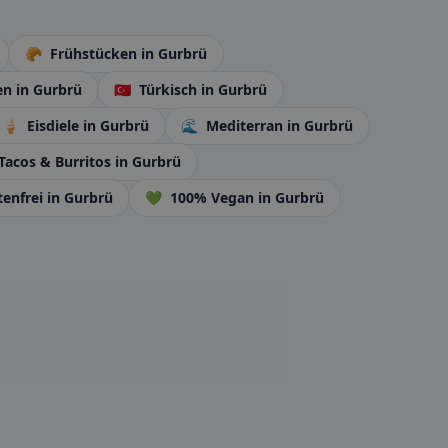
🥐
Frühstücken
in Gurbrü
en
in Gurbrü
🇹🇷
Türkisch
in Gurbrü
🍦
Eisdiele
in Gurbrü
🌊
Mediterran
in Gurbrü
Tacos & Burritos
in Gurbrü
tenfrei
in Gurbrü
💚
100% Vegan
in Gurbrü