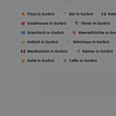
🍕
Pizza
in Gurbrü
🍸
Bar
in Gurbrü
🇮🇹
Ital
🥩
Steakhouse
in Gurbrü
🥙
Döner
in Gurbrü
🇬🇷
Griechisch
in Gurbrü
🦞
Meeresfrüchte
in Gu
🍛
Indisch
in Gurbrü
🍽️
Wirtshaus
in Gurbrü
🇲🇽
Mexikanisch
in Gurbrü
🍜
Ramen
in Gurbrü
🕌
Halal
in Gurbrü
☕
Cafés
in Gurbrü