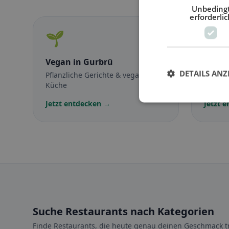
Unbeding
erforderlic
🌱
🥕
Vegan
in Gurbrü
Veget
DETAILS ANZ
Pflanzliche Gerichte & vegane
Fleisch
Küche
vegetar
Jetzt entdecken →
Jetzt 
Suche Restaurants nach Kategorien
Finde Restaurants, die heute genau deinen Geschmack tr