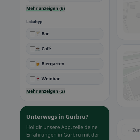
Mehr anzeigen (6)
Lokaltyp
🍸 Bar
☕ Café
🍺 Biergarten
🍷 Weinbar
Mehr anzeigen (2)
Unterwegs in Gurbrü?
Hol dir unsere App, teile deine
← Zur
Erfahrungen in Gurbrü mit der