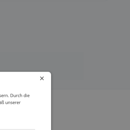
×
sern. Durch die
äß unserer