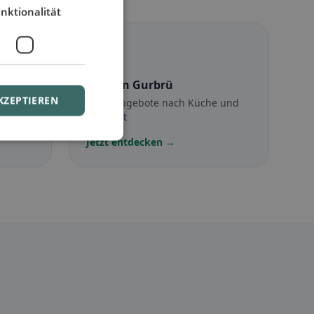
nktionalität
☪️
Halal
in Gurbrü
KZEPTIEREN
Halal-Angebote nach Küche und
Standort
Jetzt entdecken →