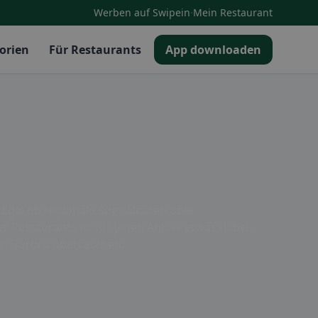
·
Werben auf Swipein
Mein Restaurant
orien
Für Restaurants
App downloaden
Egal ob regionale Spezialitäten oder
t-Restaurants ist für jeden Anlass etwas dabei.
 in Gurbrü überraschen.