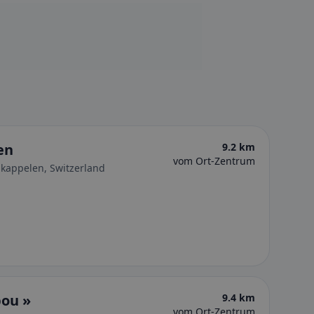
en
9.2 km
vom Ort-Zentrum
kappelen, Switzerland
bou »
9.4 km
vom Ort-Zentrum