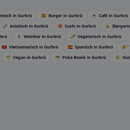
ienisch
in Gurbrü
🍔
Burger
in Gurbrü
☕
Café
in Gurbrü
🥢
Asiatisch
in Gurbrü
🍣
Sushi
in Gurbrü
🍺
Biergart
rbrü
🍷
Weinbar
in Gurbrü
🥕
Vegetarisch
in Gurbrü
🇻🇳
Vietnamesisch
in Gurbrü
🇪🇸
Spanisch
in Gurbrü
🌮
🌱
Vegan
in Gurbrü
🥗
Poke Bowls
in Gurbrü
🌾
Glu