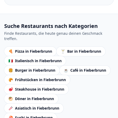
Suche Restaurants nach Kategorien
Finde Restaurants, die heute genau deinen Geschmack
treffen.
🍕
Pizza
in Fieberbrunn
🍸
Bar
in Fieberbrunn
🇮🇹
Italienisch
in Fieberbrunn
🍔
Burger
in Fieberbrunn
☕
Café
in Fieberbrunn
🥐
Frühstücken
in Fieberbrunn
🥩
Steakhouse
in Fieberbrunn
🥙
Döner
in Fieberbrunn
🥢
Asiatisch
in Fieberbrunn
🍣
Sushi
in Fieberbrunn