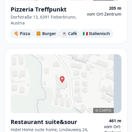
Pizzeria Treffpunkt
205 m
vom Ort-Zentrum
Dorfstraße 13, 6391 Fieberbrunn,
Austria
🍕 Pizza
🍔 Burger
☕ Café
🇮🇹 Italienisch
Restaurant suite&sour
461 m
vom Ort-
Hotel Home suite home, Lindauweg 24,