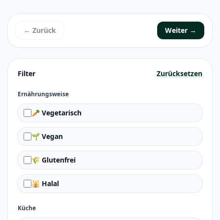
← Zurück
Weiter →
Filter
Zurücksetzen
Ernährungsweise
🥕 Vegetarisch
🌱 Vegan
🌾 Glutenfrei
🕌 Halal
Küche