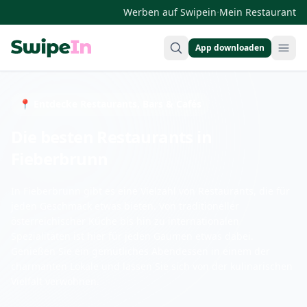
·
Werben auf Swipein
Mein Restaurant
App downloaden
Swipein Homepage
📍 Entdecke Restaurants, Bars & Cafés
Die besten Restaurants in
Fieberbrunn
In Fieberbrunn gibt es eine Vielzahl von Restaurants, die für
jeden Geschmack etwas bieten. Von traditioneller
österreichischer Küche bis hin zu internationalen
Spezialitäten ist hier für jeden Gaumen etwas dabei.
Genießen Sie ein gemütliches Abendessen in einem der
charmanten Lokale und lassen Sie sich von der kulinarischen
Vielfalt verwöhnen.