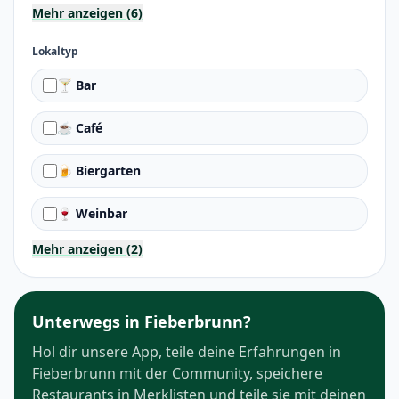
Mehr anzeigen (6)
Lokaltyp
🍸 Bar
☕ Café
🍺 Biergarten
🍷 Weinbar
Mehr anzeigen (2)
Unterwegs in Fieberbrunn?
Hol dir unsere App, teile deine Erfahrungen in
Fieberbrunn mit der Community, speichere
Restaurants in Merklisten und teile sie mit deinen