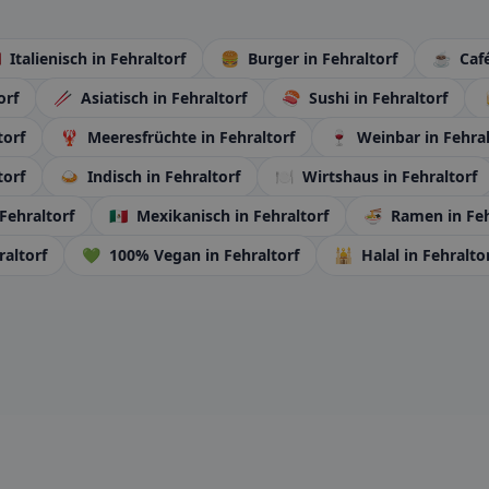

Italienisch
in Fehraltorf
🍔
Burger
in Fehraltorf
☕
Caf
orf
🥢
Asiatisch
in Fehraltorf
🍣
Sushi
in Fehraltorf
torf
🦞
Meeresfrüchte
in Fehraltorf
🍷
Weinbar
in Fehra
torf
🍛
Indisch
in Fehraltorf
🍽️
Wirtshaus
in Fehraltorf
 Fehraltorf
🇲🇽
Mexikanisch
in Fehraltorf
🍜
Ramen
in Fe
raltorf
💚
100% Vegan
in Fehraltorf
🕌
Halal
in Fehralto