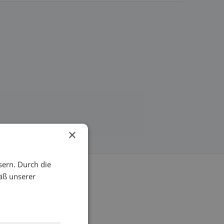
×
sern. Durch die
äß unserer