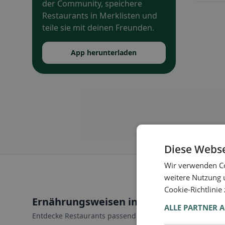
der Community, speichere
Restaurants in Merklisten und
teile sie mit deinen Freunden.
App herunterladen
Diese Webse
Wir verwenden Co
weitere Nutzung 
Cookie-Richtlinie
Ernährungsweisen in Fehraltorf
ALLE PARTNER 
Entdecke Restaurants passend zu deiner Ernährungswei