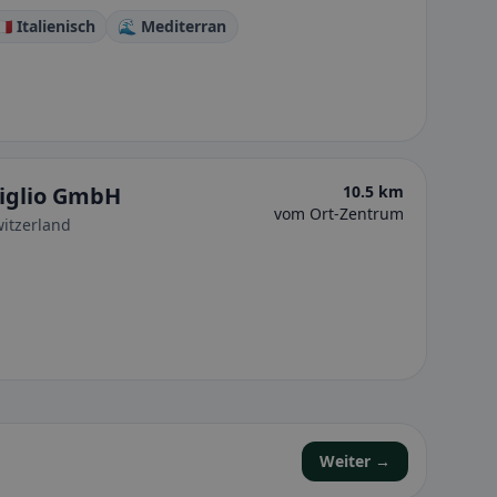
🇹 Italienisch
🌊 Mediterran
Miglio GmbH
10.5 km
vom Ort-Zentrum
itzerland
Weiter →