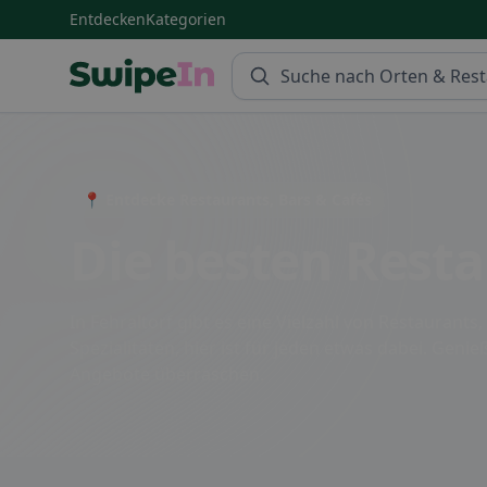
Entdecken
Kategorien
Swipein Homepage
📍 Entdecke Restaurants, Bars & Cafés
Die besten Resta
In Fehraltorf gibt es eine Vielzahl von Restaurants
Spezialitäten, hier ist für jeden etwas dabei. Geni
Angebote überraschen.