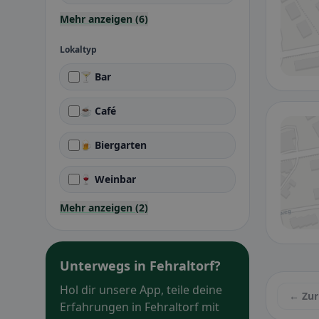
Mehr anzeigen (6)
Lokaltyp
🍸 Bar
☕ Café
🍺 Biergarten
🍷 Weinbar
Mehr anzeigen (2)
Unterwegs in Fehraltorf?
Hol dir unsere App, teile deine
← Zur
Erfahrungen in Fehraltorf mit