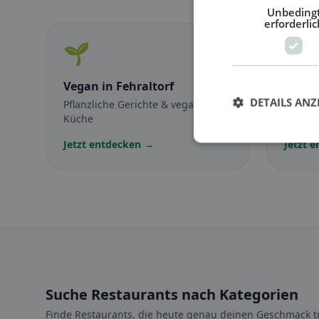
Unbeding
erforderlic
🌱
🥕
Vegan
in Fehraltorf
Veget
DETAILS ANZ
Pflanzliche Gerichte & vegane
Fleisch
Küche
vegetar
Jetzt entdecken →
Jetzt 
Suche Restaurants nach Kategorien
Finde Restaurants, die heute genau deinen Geschmack tr