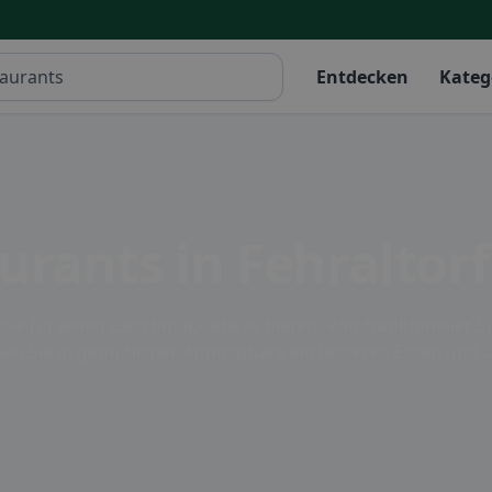
Entdecken
Kateg
urants in Fehraltorf
, die für jeden Geschmack etwas bieten. Von traditioneller 
eßen Sie in gemütlicher Atmosphäre ein leckeres Essen und la