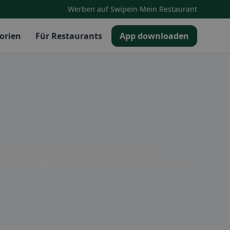
·
Werben auf Swipein
Mein Restaurant
orien
Für Restaurants
App downloaden
Schweizer Küche bis hin zu internationalen
ssen Sie sich von der Vielfalt der kulinarischen