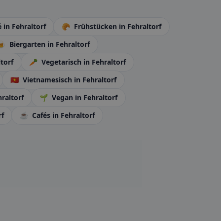
é
in Fehraltorf
🥐
Frühstücken
in Fehraltorf
🍺
Biergarten
in Fehraltorf
ltorf
🥕
Vegetarisch
in Fehraltorf
🇻🇳
Vietnamesisch
in Fehraltorf
hraltorf
🌱
Vegan
in Fehraltorf
rf
☕
Cafés
in Fehraltorf