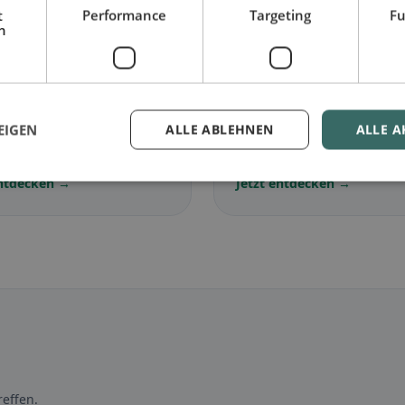
t
Performance
Targeting
Fu
h
🌾
arisch
in Fehraltorf
Glutenfrei
in Fehraltorf
EIGEN
ALLE ABLEHNEN
ALLE A
lose Gerichte &
Glutenfreie Optionen &
ische Klassiker
Community-Tipps
entdecken →
Jetzt entdecken →
effen.