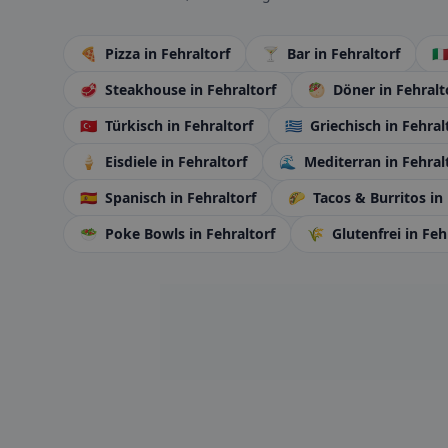
🍕
Pizza
in Fehraltorf
🍸
Bar
in Fehraltorf
🇮
🥩
Steakhouse
in Fehraltorf
🥙
Döner
in Fehralt
🇹🇷
Türkisch
in Fehraltorf
🇬🇷
Griechisch
in Fehral
🍦
Eisdiele
in Fehraltorf
🌊
Mediterran
in Fehral
🇪🇸
Spanisch
in Fehraltorf
🌮
Tacos & Burritos
in
🥗
Poke Bowls
in Fehraltorf
🌾
Glutenfrei
in Feh