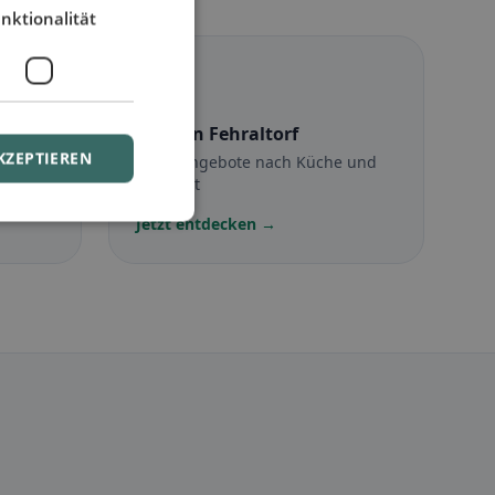
nktionalität
☪️
Halal
in Fehraltorf
KZEPTIEREN
Halal-Angebote nach Küche und
Standort
Jetzt entdecken →