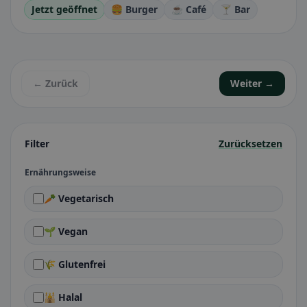
Jetzt geöffnet
🍔 Burger
☕ Café
🍸 Bar
← Zurück
Weiter →
Filter
Zurücksetzen
Ernährungsweise
🥕 Vegetarisch
🌱 Vegan
🌾 Glutenfrei
🕌 Halal