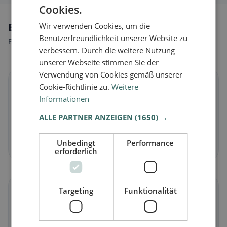
Cookies.
Ernährungsweisen in Eysins
Wir verwenden Cookies, um die
Benutzerfreundlichkeit unserer Website zu
Entdecke Restaurants passend zu deiner Ernährungsweise.
verbessern. Durch die weitere Nutzung
unserer Webseite stimmen Sie der
Verwendung von Cookies gemäß unserer
🌱
Cookie-Richtlinie zu.
Weitere
Informationen
Vegan
in Eysins
ALLE PARTNER ANZEIGEN
(1650) →
Pflanzliche Gerichte & vegane Küche
Unbedingt
Performance
Jetzt entdecken →
erforderlich
🥕
Targeting
Funktionalität
Vegetarisch
in Eysins