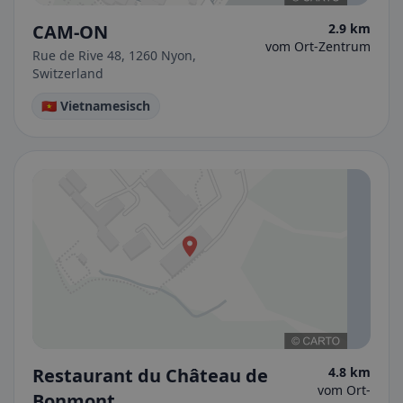
CAM-ON
2.9 km
vom Ort-Zentrum
Rue de Rive 48, 1260 Nyon,
Switzerland
🇻🇳 Vietnamesisch
Restaurant du Château de
4.8 km
vom Ort-
Bonmont