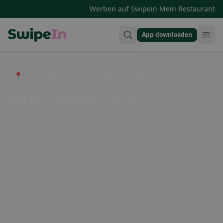
·
Werben auf Swipein
Mein Restaurant
App downloaden
Swipein Homepage
📍 Entdecke Restaurants, Bars & Cafés
Die besten Restaurants in Eysins
Eysins ist eine charmante Gemeinde in der Schweiz, die eine
Vielzahl von Restaurants für jeden Geschmack bietet. Von
gemütlichen Cafés bis hin zu gehobenen Gourmet-
Restaurants, Eysins hat für jeden etwas zu bieten. Genießen
Sie die lokale Küche in einem der vielen Restaurants und
lassen Sie sich von der Vielfalt der kulinarischen Angebote
überraschen.