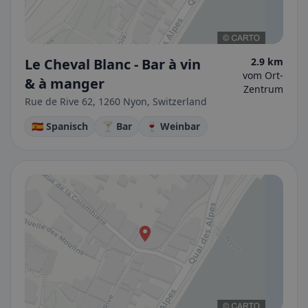
Le Cheval Blanc - Bar à vin
2.9 km
vom Ort-
& à manger
Zentrum
Rue de Rive 62, 1260 Nyon, Switzerland
🇪🇸 Spanisch
🍸 Bar
🍷 Weinbar