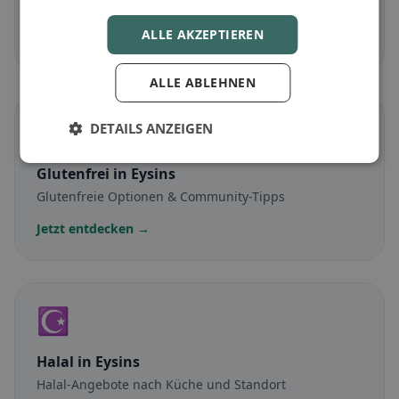
Fleischlose Gerichte & vegetarische Klassiker
ALLE AKZEPTIEREN
Jetzt entdecken →
ALLE ABLEHNEN
🌾
DETAILS ANZEIGEN
Glutenfrei
in Eysins
Glutenfreie Optionen & Community-Tipps
Jetzt entdecken →
☪️
Halal
in Eysins
Halal-Angebote nach Küche und Standort