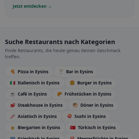
Jetzt entdecken →
Suche Restaurants nach Kategorien
Finde Restaurants, die heute genau deinen Geschmack
treffen.
🍕
Pizza
in Eysins
🍸
Bar
in Eysins
🇮🇹
Italienisch
in Eysins
🍔
Burger
in Eysins
☕
Café
in Eysins
🥐
Frühstücken
in Eysins
🥩
Steakhouse
in Eysins
🥙
Döner
in Eysins
🥢
Asiatisch
in Eysins
🍣
Sushi
in Eysins
🍺
Biergarten
in Eysins
🇹🇷
Türkisch
in Eysins
🇬🇷
Griechisch
in Eysins
🦞
Meeresfrüchte
in Eysins