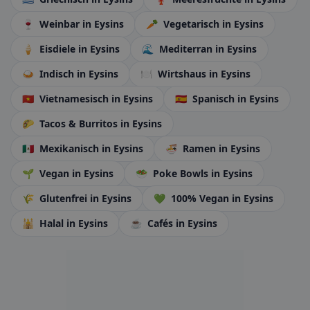
🍷
Weinbar
in Eysins
🥕
Vegetarisch
in Eysins
🍦
Eisdiele
in Eysins
🌊
Mediterran
in Eysins
🍛
Indisch
in Eysins
🍽️
Wirtshaus
in Eysins
🇻🇳
Vietnamesisch
in Eysins
🇪🇸
Spanisch
in Eysins
🌮
Tacos & Burritos
in Eysins
🇲🇽
Mexikanisch
in Eysins
🍜
Ramen
in Eysins
🌱
Vegan
in Eysins
🥗
Poke Bowls
in Eysins
🌾
Glutenfrei
in Eysins
💚
100% Vegan
in Eysins
🕌
Halal
in Eysins
☕
Cafés
in Eysins