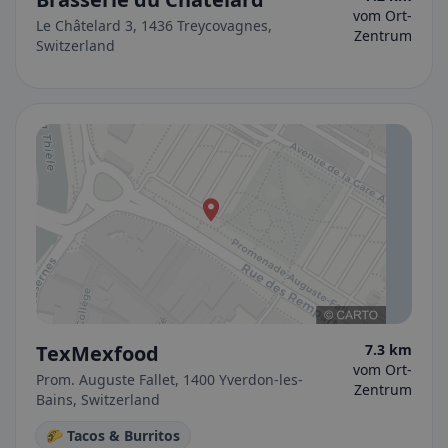
vom Ort-
Le Châtelard 3, 1436 Treycovagnes,
Zentrum
Switzerland
TexMexfood
7.3 km
vom Ort-
Prom. Auguste Fallet, 1400 Yverdon-les-
Zentrum
Bains, Switzerland
🌮 Tacos & Burritos