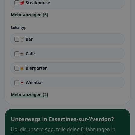
🥩 Steakhouse
Mehr anzeigen (6)
Lokaltyp
🍸 Bar
☕ Café
🍺 Biergarten
🍷 Weinbar
Mehr anzeigen (2)
Unterwegs in Essertines-sur-Yverdon?
Hol dir unsere App, teile deine Erfahrungen in