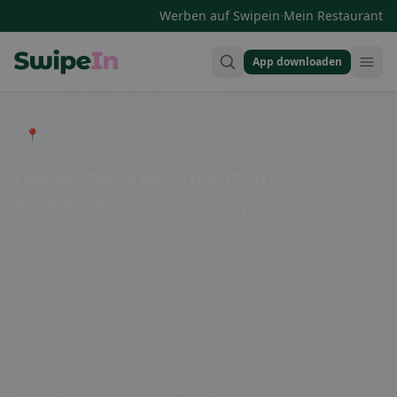
·
Werben auf Swipein
Mein Restaurant
App downloaden
Swipein Homepage
📍 Entdecke Restaurants, Bars & Cafés
Die besten Restaurants in
Essertines-sur-Yverdon
Essertines-sur-Yverdon ist bekannt für seine vielfältige
Auswahl an Restaurants. Von gemütlichen Cafés über
traditionelle Schweizer Küche bis hin zu exotischen
Spezialitäten - hier ist für jeden Geschmack etwas dabei.
Genießen Sie lokale Köstlichkeiten und internationale
Gerichte in einer idyllischen Umgebung. Ob Sie ein
romantisches Abendessen zu zweit planen oder mit
Freunden einen geselligen Abend verbringen möchten,