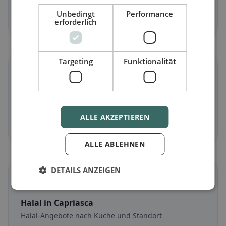
Fleischlose Gerichte & vegetarische Klassiker
Unbedingt
Performance
Jetzt entdecken →
erforderlich
Targeting
Funktionalität
🌾
Glutenfrei
in Capriasca
Glutenfreie Optionen & Community-Tipps
ALLE AKZEPTIEREN
Jetzt entdecken →
ALLE ABLEHNEN
DETAILS ANZEIGEN
☪️
Halal
in Capriasca
Halal-Angebote nach Küche und Standort