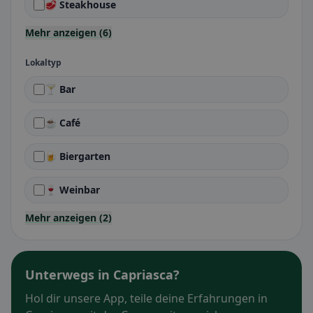
🥩 Steakhouse
Mehr anzeigen (6)
Lokaltyp
🍸 Bar
☕ Café
🍺 Biergarten
🍷 Weinbar
Mehr anzeigen (2)
Unterwegs in Capriasca?
Hol dir unsere App, teile deine Erfahrungen in