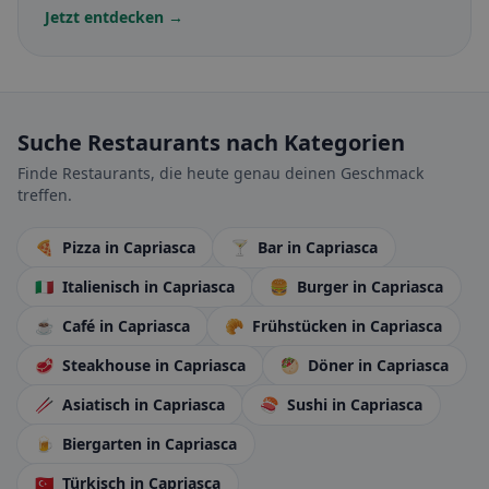
Jetzt entdecken →
Suche Restaurants nach Kategorien
Finde Restaurants, die heute genau deinen Geschmack
treffen.
🍕
Pizza
in Capriasca
🍸
Bar
in Capriasca
🇮🇹
Italienisch
in Capriasca
🍔
Burger
in Capriasca
☕
Café
in Capriasca
🥐
Frühstücken
in Capriasca
🥩
Steakhouse
in Capriasca
🥙
Döner
in Capriasca
🥢
Asiatisch
in Capriasca
🍣
Sushi
in Capriasca
🍺
Biergarten
in Capriasca
🇹🇷
Türkisch
in Capriasca