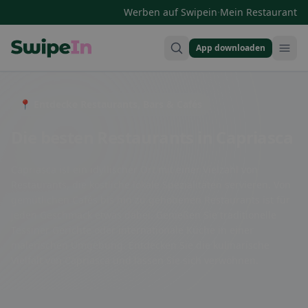
·
Werben auf Swipein
Mein Restaurant
App downloaden
Swipein Homepage
📍 Entdecke Restaurants, Bars & Cafés
Die besten Restaurants in Capriasca
Capriasca ist ein idyllischer Ort mit einer Vielzahl von
Restaurants, die köstliche lokale Spezialitäten servieren. Von
gemütlichen Cafés bis hin zu gehobenen Restaurants ist für
jeden Geschmack etwas dabei. Genießen Sie traditionelle
Tessiner Gerichte oder internationale Küche in einer
malerischen Umgebung. Entdecken Sie die kulinarische
Vielfalt von Capriasca und lassen Sie sich verwöhnen.