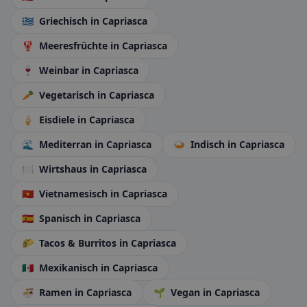
🇬🇷
Griechisch
in Capriasca
🦞
Meeresfrüchte
in Capriasca
🍷
Weinbar
in Capriasca
🥕
Vegetarisch
in Capriasca
🍦
Eisdiele
in Capriasca
🌊
Mediterran
in Capriasca
🍛
Indisch
in Capriasca
🍽️
Wirtshaus
in Capriasca
🇻🇳
Vietnamesisch
in Capriasca
🇪🇸
Spanisch
in Capriasca
🌮
Tacos & Burritos
in Capriasca
🇲🇽
Mexikanisch
in Capriasca
🍜
Ramen
in Capriasca
🌱
Vegan
in Capriasca