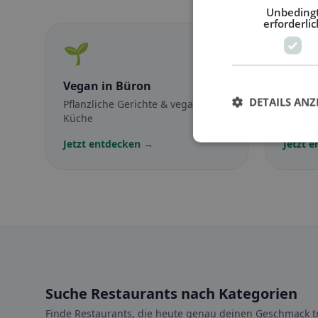
Unbeding
erforderlic
🌱
🥕
Vegan
in Büron
Veget
DETAILS ANZ
Pflanzliche Gerichte & vegane
Fleisch
Küche
vegetar
Jetzt entdecken →
Jetzt 
Suche Restaurants nach Kategorien
Finde Restaurants, die heute genau deinen Geschmack tr