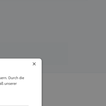
×
sern. Durch die
äß unserer