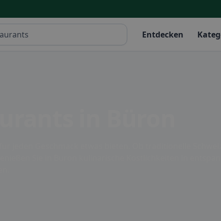
Entdecken
Kateg
urants in Büron
e für jeden Geschmack etwas bieten. Ob traditionelle Schwei
 Genießen Sie in Büron kulinarische Köstlichkeiten in entsp
en.