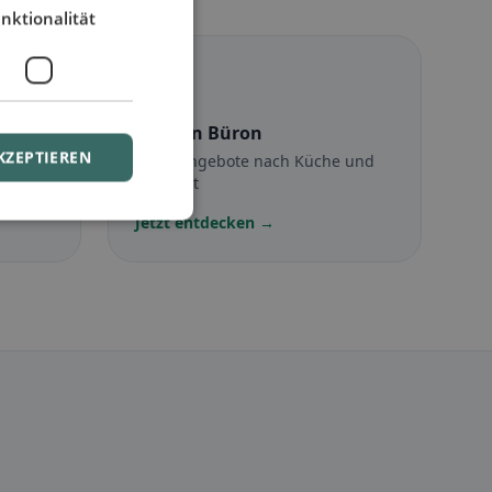
nktionalität
☪️
Halal
in Büron
KZEPTIEREN
Halal-Angebote nach Küche und
Standort
Jetzt entdecken →