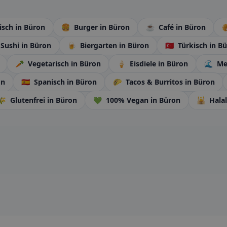
nisch
in Büron
🍔
Burger
in Büron
☕
Café
in Büron

Sushi
in Büron
🍺
Biergarten
in Büron
🇹🇷
Türkisch
in B
🥕
Vegetarisch
in Büron
🍦
Eisdiele
in Büron
🌊
Me
on
🇪🇸
Spanisch
in Büron
🌮
Tacos & Burritos
in Büron
🌾
Glutenfrei
in Büron
💚
100% Vegan
in Büron
🕌
Hala