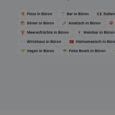
🍕
Pizza
in Büron
🍸
Bar
in Büron
🇮🇹
Italie
🥙
Döner
in Büron
🥢
Asiatisch
in Büron
🍣
🦞
Meeresfrüchte
in Büron
🍷
Weinbar
in Büron
🍽️
Wirtshaus
in Büron
🇻🇳
Vietnamesisch
in Bür
🌱
Vegan
in Büron
🥗
Poke Bowls
in Büron