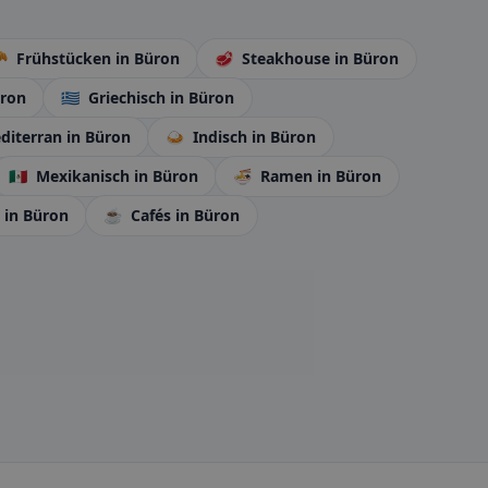

Frühstücken
in Büron
🥩
Steakhouse
in Büron
üron
🇬🇷
Griechisch
in Büron
diterran
in Büron
🍛
Indisch
in Büron
🇲🇽
Mexikanisch
in Büron
🍜
Ramen
in Büron
l
in Büron
☕
Cafés
in Büron