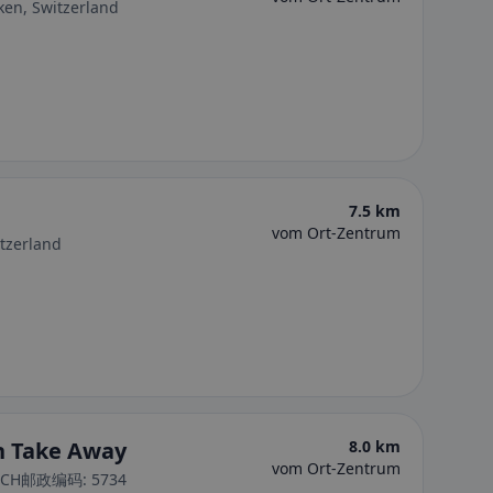
ken, Switzerland
7.5 km
vom Ort-Zentrum
tzerland
n Take Away
8.0 km
vom Ort-Zentrum
tr., CH邮政编码: 5734