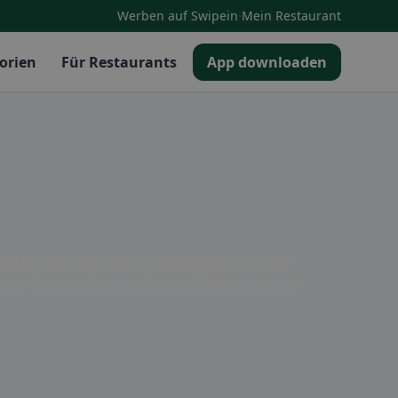
·
Werben auf Swipein
Mein Restaurant
orien
Für Restaurants
App downloaden
zer Küche, internationale Spezialitäten oder
annter Atmosphäre und lassen Sie sich von der