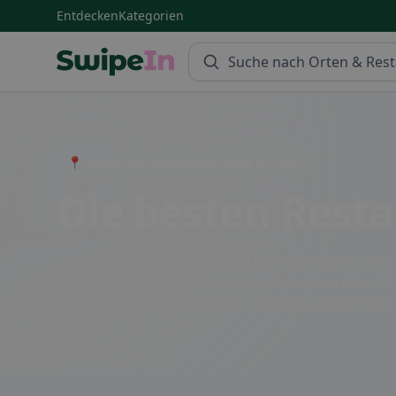
Entdecken
Kategorien
Swipein Homepage
📍 Entdecke Restaurants, Bars & Cafés
Die besten Resta
In Büron gibt es eine Vielzahl von Restaurants, di
gemütliche Cafés - hier ist für jeden etwas dabei.
Vielfalt der gastronomischen Angebote überrasch