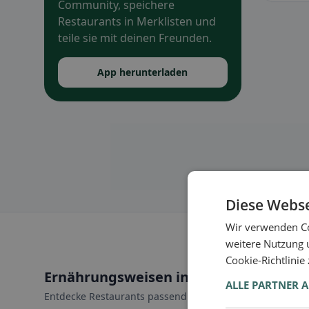
Community, speichere
Restaurants in Merklisten und
teile sie mit deinen Freunden.
App herunterladen
Diese Webse
Wir verwenden Co
weitere Nutzung 
Cookie-Richtlinie
Ernährungsweisen in Büron
ALLE PARTNER 
Entdecke Restaurants passend zu deiner Ernährungswei