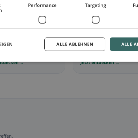
t
Performance
Targeting
Fu
h
🌾
arisch
in Büron
Glutenfrei
in Büron
EIGEN
ALLE ABLEHNEN
ALLE A
lose Gerichte &
Glutenfreie Optionen &
ische Klassiker
Community-Tipps
entdecken →
Jetzt entdecken →
effen.