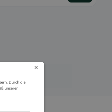
×
sern. Durch die
äß unserer