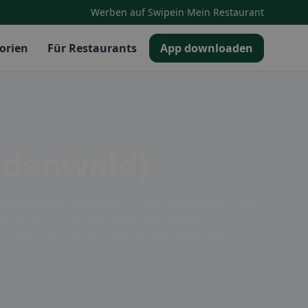
·
Werben auf Swipein
Mein Restaurant
orien
Für Restaurants
App downloaden
Odenwald)
internationale Spezialitäten oder gemütliche Cafés
lassen Sie sich in gehobenen Restaurants
rzlichen Gastfreundschaft der Einheimischen