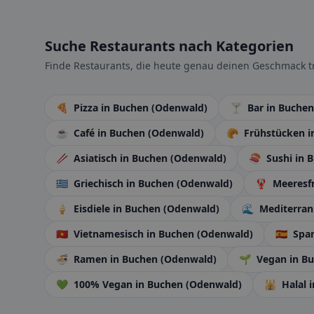
Suche Restaurants nach Kategorien
Finde Restaurants, die heute genau deinen Geschmack tr
🍕
Pizza
in Buchen (Odenwald)
🍸
Bar
in Buche
☕
Café
in Buchen (Odenwald)
🥐
Frühstücken
i
🥢
Asiatisch
in Buchen (Odenwald)
🍣
Sushi
in 
🇬🇷
Griechisch
in Buchen (Odenwald)
🦞
Meeresf
🍦
Eisdiele
in Buchen (Odenwald)
🌊
Mediterra
🇻🇳
Vietnamesisch
in Buchen (Odenwald)
🇪🇸
Spa
🍜
Ramen
in Buchen (Odenwald)
🌱
Vegan
in B
💚
100% Vegan
in Buchen (Odenwald)
🕌
Halal