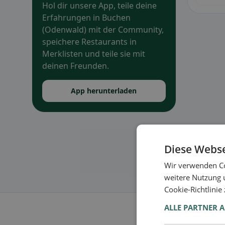
Hol dir unsere App, teile deine
Erfahrungen in Buchen
(Odenwald) mit der Community,
speichere Restaurants in
Merklisten und teile sie mit
deinen Freunden.
App herunterladen
Diese Webse
Wir verwenden Co
weitere Nutzung 
Cookie-Richtlinie
ALLE PARTNER 