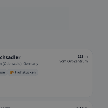
ichsadler
223 m
vom Ort-Zentrum
hen (Odenwald), Germany
use
🥐 Frühstücken