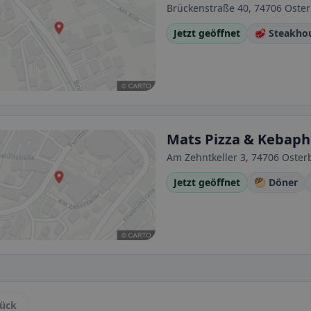
Brückenstraße 40, 74706 Oste
Jetzt geöffnet
🥩 Steakho
Mats Pizza & Kebap
Am Zehntkeller 3, 74706 Oste
Jetzt geöffnet
🥙 Döner
ück