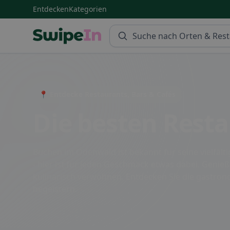
Entdecken
Kategorien
Swipein Homepage
📍 Entdecke Restaurants, Bars & Cafés
Die besten Rest
Buchen im Odenwald ist bekannt für seine vielfälti
- hier ist für jeden Geschmack etwas dabei. Genie
kulinarisch verwöhnen. Entdecken Sie die gastrono
begeistern.