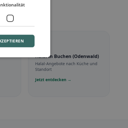
nktionalität
☪️
KZEPTIEREN
Halal
in Buchen (Odenwald)
Halal-Angebote nach Küche und
Standort
Jetzt entdecken →