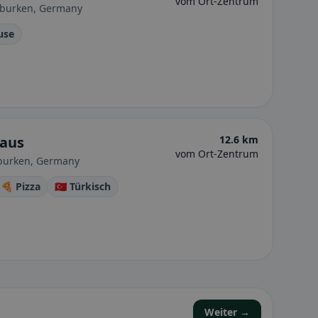
vom Ort-Zentrum
rburken, Germany
use
haus
12.6 km
vom Ort-Zentrum
rburken, Germany
🍕 Pizza
🇹🇷 Türkisch
Weiter →