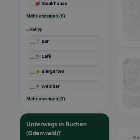
🥩 Steakhouse
Mehr anzeigen (6)
Lokaltyp
🍸 Bar
☕ Café
🍺 Biergarten
🍷 Weinbar
Mehr anzeigen (2)
Unterwegs in Buchen
(Odenwald)?
← Zur