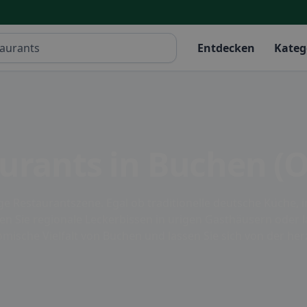
Entdecken
Kateg
aurants in Buchen (
ge Restaurantszene. Egal ob traditionelle deutsche Küche, 
ßen Sie regionale Leckerbissen in urigen Gasthäusern oder 
mische Vielfalt von Buchen und lassen Sie sich von der he