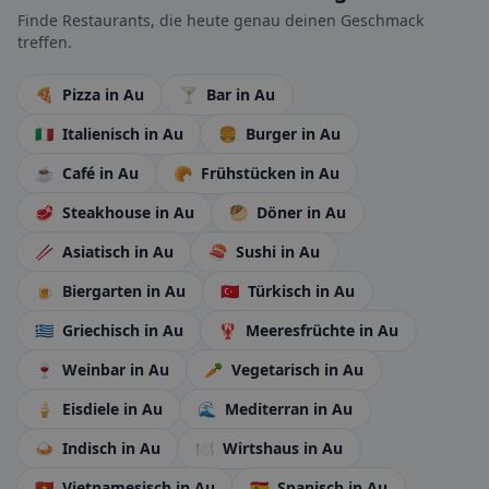
Finde Restaurants, die heute genau deinen Geschmack
treffen.
🍕
Pizza
in Au
🍸
Bar
in Au
🇮🇹
Italienisch
in Au
🍔
Burger
in Au
☕
Café
in Au
🥐
Frühstücken
in Au
🥩
Steakhouse
in Au
🥙
Döner
in Au
🥢
Asiatisch
in Au
🍣
Sushi
in Au
🍺
Biergarten
in Au
🇹🇷
Türkisch
in Au
🇬🇷
Griechisch
in Au
🦞
Meeresfrüchte
in Au
🍷
Weinbar
in Au
🥕
Vegetarisch
in Au
🍦
Eisdiele
in Au
🌊
Mediterran
in Au
🍛
Indisch
in Au
🍽️
Wirtshaus
in Au
🇻🇳
Vietnamesisch
in Au
🇪🇸
Spanisch
in Au