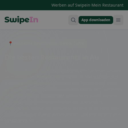
·
Werben auf Swipein
Mein Restaurant
App downloaden
Swipein Homepage
📍 Entdecke Restaurants, Bars & Cafés
Die besten Restaurants in Au
Au ist ein idyllischer Ort am Bodensee, der für seine Vielzahl
an erstklassigen Restaurants bekannt ist. Von traditioneller
regionaler Küche bis hin zu exotischen Spezialitäten bietet
Au für jeden Geschmack das passende Restaurant. Genießen
Sie in gemütlicher Atmosphäre kulinarische Köstlichkeiten
und lassen Sie sich von der Vielfalt der Speisekarte
überraschen. Ob für ein romantisches Dinner zu zweit oder
einen geselligen Abend mit Freunden – die Restaurants in Au
garantieren ein unvergessliches gastronomisches Erlebnis.