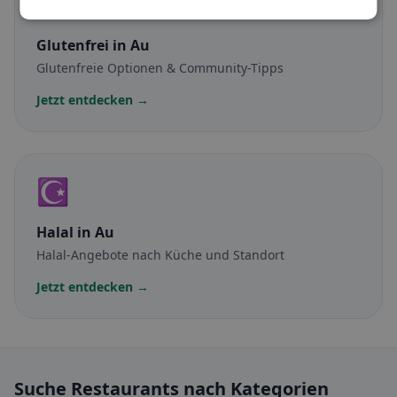
🌾
Glutenfrei
in Au
Glutenfreie Optionen & Community-Tipps
Jetzt entdecken →
☪️
Halal
in Au
Halal-Angebote nach Küche und Standort
Jetzt entdecken →
Suche Restaurants nach Kategorien