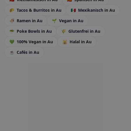
🌮
Tacos & Burritos
in Au
🇲🇽
Mexikanisch
in Au
🍜
Ramen
in Au
🌱
Vegan
in Au
🥗
Poke Bowls
in Au
🌾
Glutenfrei
in Au
💚
100% Vegan
in Au
🕌
Halal
in Au
☕
Cafés
in Au