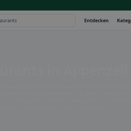
Entdecken
Kateg
urants in Appenzell
n Appenzell Innerrhoden, erwarten Sie gemütliche Restaura
 Spezialitäten oder feine lokale Köstlichkeiten - hier kommt
wöhnen und genießen Sie einen unvergesslichen Gaumensch
ersrüte und lassen Sie sich kulinarisch verwöhnen.