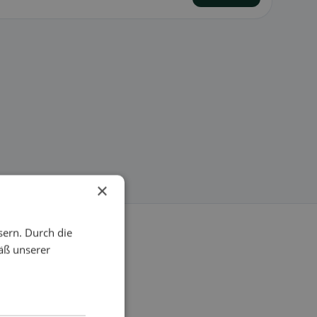
×
sern. Durch die
äß unserer