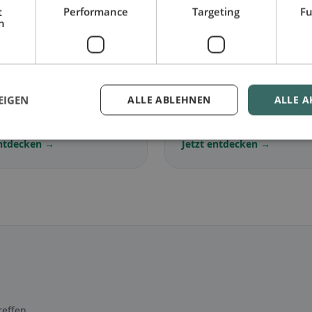
t
Performance
Targeting
Fu
h
🌾
arisch
in Appenzell
Glutenfrei
in Appenzell
ersrüte
Meistersrüte
EIGEN
ALLE ABLEHNEN
ALLE A
lose Gerichte &
Glutenfreie Optionen &
ische Klassiker
Community-Tipps
entdecken →
Jetzt entdecken →
effen.