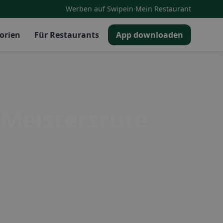
·
Werben auf Swipein
Mein Restaurant
orien
Für Restaurants
App downloaden
 Meistersrüte
nts mit einer Vielzahl an kulinarischen Genüssen.
 jeder Genießer auf seine Kosten. Lassen Sie sich
maus in einem der gemütlichen Lokale. Entdecken