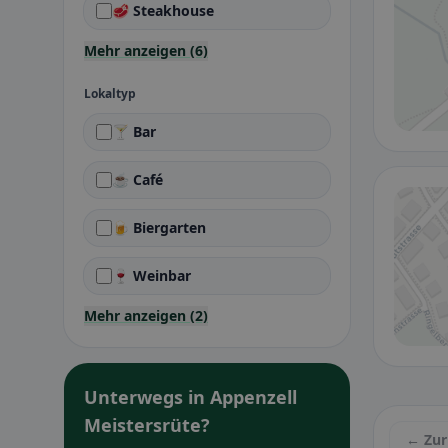
🥩 Steakhouse
Mehr anzeigen (6)
Lokaltyp
🍸 Bar
☕ Café
🍺 Biergarten
🍷 Weinbar
Mehr anzeigen (2)
Unterwegs in Appenzell
Meistersrüte?
← Zur