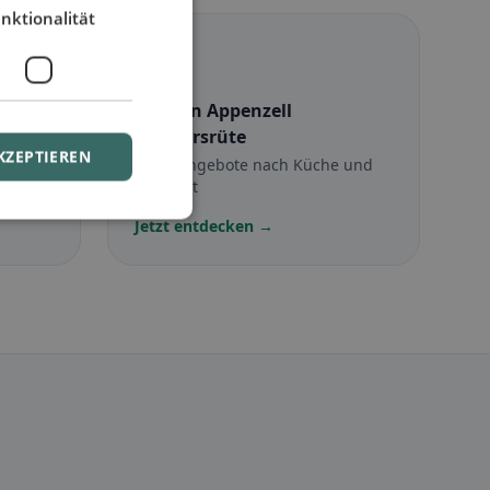
nktionalität
☪️
Halal
in Appenzell
Meistersrüte
KZEPTIEREN
Halal-Angebote nach Küche und
Standort
Jetzt entdecken →