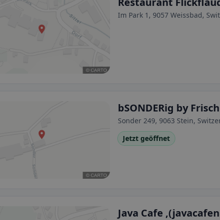
Restaurant Flickfla
Im Park 1, 9057 Weissbad, Swi
bSONDERig by Frisch
Sonder 249, 9063 Stein, Switze
Jetzt geöffnet
Java Cafe ,(javacafe