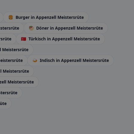
🍔
Burger
in Appenzell Meistersrüte
istersrüte
🥙
Döner
in Appenzell Meistersrüte
rsrüte
🇹🇷
Türkisch
in Appenzell Meistersrüte
l Meistersrüte
eistersrüte
🍛
Indisch
in Appenzell Meistersrüte
l Meistersrüte
ell Meistersrüte
stersrüte
rüte