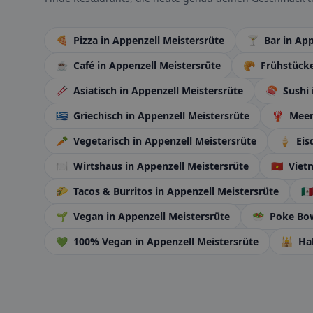
🍕
Pizza
in Appenzell Meistersrüte
🍸
Bar
in App
☕
Café
in Appenzell Meistersrüte
🥐
Frühstück
🥢
Asiatisch
in Appenzell Meistersrüte
🍣
Sushi
🇬🇷
Griechisch
in Appenzell Meistersrüte
🦞
Meer
🥕
Vegetarisch
in Appenzell Meistersrüte
🍦
Eis
🍽️
Wirtshaus
in Appenzell Meistersrüte
🇻🇳
Viet
🌮
Tacos & Burritos
in Appenzell Meistersrüte
🇲🇽
🌱
Vegan
in Appenzell Meistersrüte
🥗
Poke Bo
💚
100% Vegan
in Appenzell Meistersrüte
🕌
Ha