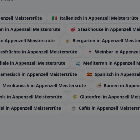
enzell Meistersrüte
🇮🇹
Italienisch
in Appenzell Meistersrüte
en
in Appenzell Meistersrüte
🥩
Steakhouse
in Appenzell Me
in Appenzell Meistersrüte
🍺
Biergarten
in Appenzell Meiste
esfrüchte
in Appenzell Meistersrüte
🍷
Weinbar
in Appenzel
diele
in Appenzell Meistersrüte
🌊
Mediterran
in Appenzell M
namesisch
in Appenzell Meistersrüte
🇪🇸
Spanisch
in Appenzel
Mexikanisch
in Appenzell Meistersrüte
🍜
Ramen
in Appenz
wls
in Appenzell Meistersrüte
🌾
Glutenfrei
in Appenzell Mei
lal
in Appenzell Meistersrüte
☕
Cafés
in Appenzell Meisters