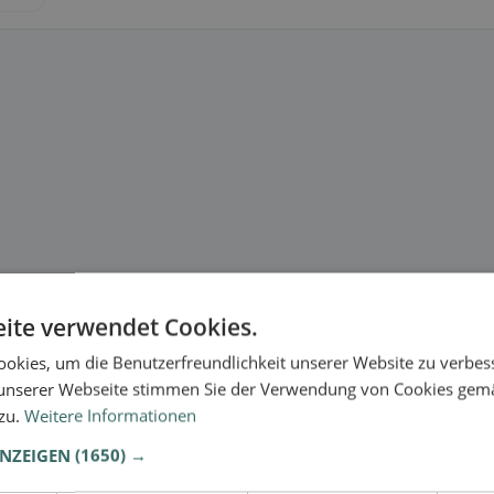
ite verwendet Cookies.
okies, um die Benutzerfreundlichkeit unserer Website zu verbes
unserer Webseite stimmen Sie der Verwendung von Cookies gem
 zu.
Weitere Informationen
ersrüte
se.
ANZEIGEN
(1650) →