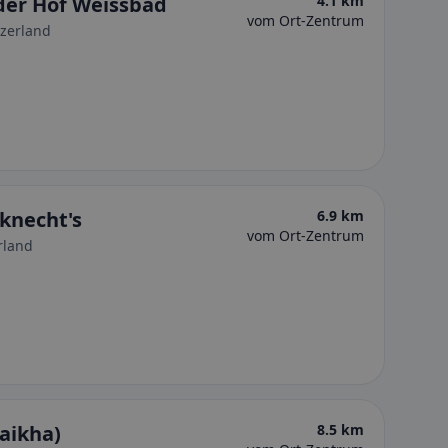
uder Hof Weissbad
4.1 km
vom Ort-Zentrum
tzerland
knecht's
6.9 km
vom Ort-Zentrum
rland
naikha)
8.5 km