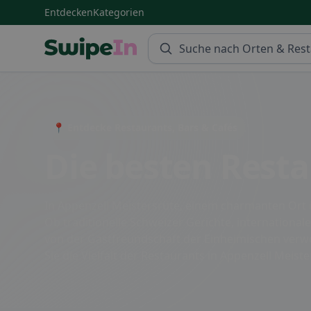
Entdecken
Kategorien
Swipein Homepage
📍 Entdecke Restaurants, Bars & Cafés
Die besten Resta
In Appenzell Meistersrüte, einem charmanten Ort i
Ob traditionelle Schweizer Gerichte, internationale
von der Gastfreundschaft der Einheimischen ver
Sie die Vielfalt der Restaurants in Appenzell Meist