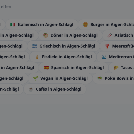
effen.
l
🇮🇹
Italienisch
in Aigen-Schlägl
🍔
Burger
in Aigen-Schl
e
in Aigen-Schlägl
🥙
Döner
in Aigen-Schlägl
🥢
Asiatisc
gen-Schlägl
🇬🇷
Griechisch
in Aigen-Schlägl
🦞
Meeresfrü
igen-Schlägl
🍦
Eisdiele
in Aigen-Schlägl
🌊
Mediterran
h
in Aigen-Schlägl
🇪🇸
Spanisch
in Aigen-Schlägl
🌮
Tacos 
igen-Schlägl
🌱
Vegan
in Aigen-Schlägl
🥗
Poke Bowls
in
en-Schlägl
☕
Cafés
in Aigen-Schlägl