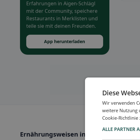
Erfahrungen in Aigen-Schlägl
mit der Community, speichere
Restaurants in Merklisten und
teile sie mit deinen Freunden.
App herunterladen
Diese Webse
Wir verwenden Co
weitere Nutzung 
Cookie-Richtlinie
ALLE PARTNER 
Ernährungsweisen in Aigen-Schlägl