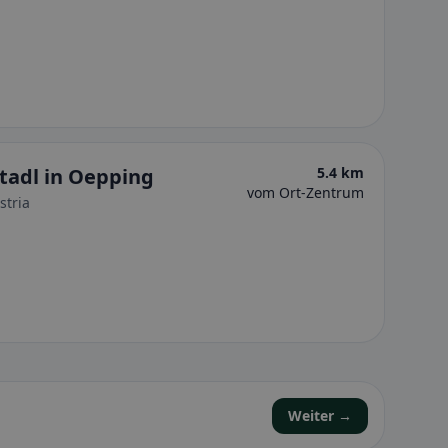
tadl in Oepping
5.4 km
vom Ort-Zentrum
stria
Weiter →