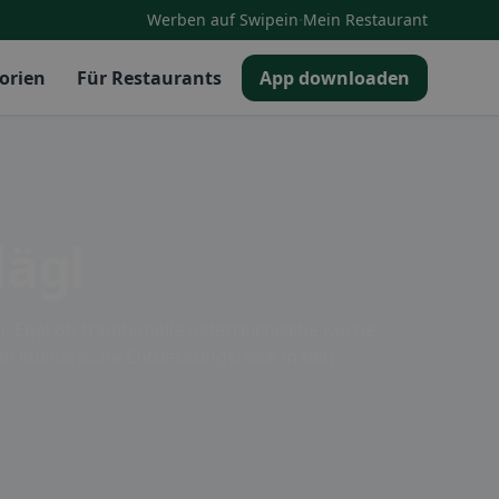
·
Werben auf Swipein
Mein Restaurant
orien
Für Restaurants
App downloaden
lägl
 Egal ob traditionelle österreichische Küche,
ine kulinarische Entdeckungsreise in den