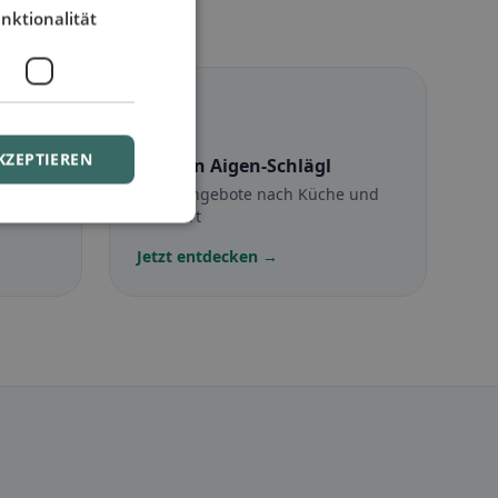
nktionalität
☪️
KZEPTIEREN
lägl
Halal
in Aigen-Schlägl
Halal-Angebote nach Küche und
Standort
Jetzt entdecken →