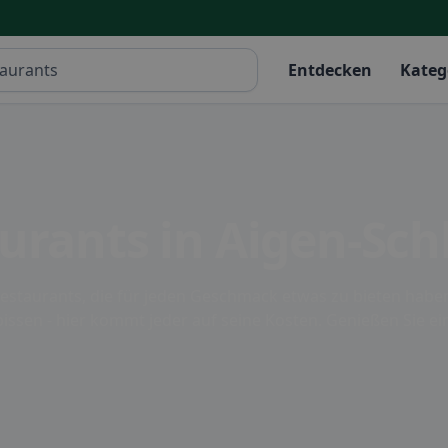
Entdecken
Kateg
urants in Aigen-Sch
Restaurants, die für jeden Geschmack etwas zu bieten haben.
bissen - hier kommt jeder auf seine Kosten. Genießen Sie e