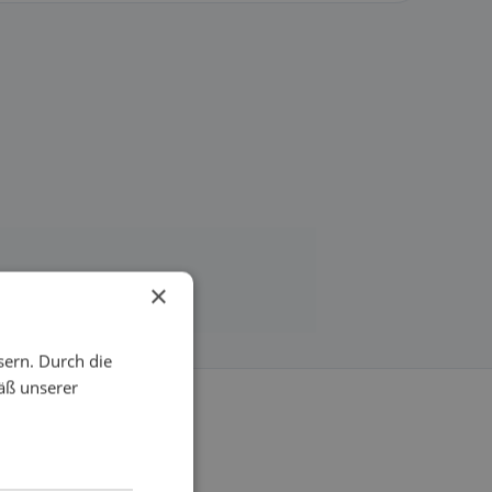
×
sern. Durch die
äß unserer