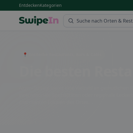
Entdecken
Kategorien
Swipein Homepage
📍 Entdecke Restaurants, Bars & Cafés
Die besten Resta
Aigen-Schlägl bietet eine Vielzahl an gemütlichen 
internationale Spezialitäten oder regionale Lecker
charmanten Lokalen des Ortes.