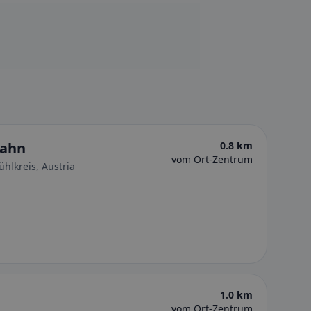
hahn
0.8 km
vom Ort-Zentrum
hlkreis, Austria
1.0 km
vom Ort-Zentrum