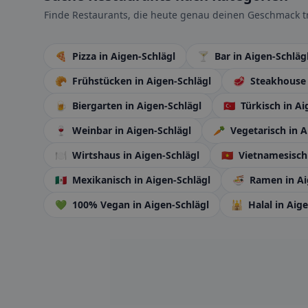
Finde Restaurants, die heute genau deinen Geschmack tr
🍕
Pizza
in Aigen-Schlägl
🍸
Bar
in Aigen-Schläg
🥐
Frühstücken
in Aigen-Schlägl
🥩
Steakhous
🍺
Biergarten
in Aigen-Schlägl
🇹🇷
Türkisch
in Ai
🍷
Weinbar
in Aigen-Schlägl
🥕
Vegetarisch
in A
🍽️
Wirtshaus
in Aigen-Schlägl
🇻🇳
Vietnamesisc
🇲🇽
Mexikanisch
in Aigen-Schlägl
🍜
Ramen
in A
💚
100% Vegan
in Aigen-Schlägl
🕌
Halal
in Aig