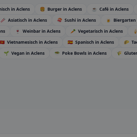
enisch
in Aclens
🍔
Burger
in Aclens
☕
Café
in Aclens
🥢
Asiatisch
in Aclens
🍣
Sushi
in Aclens
🍺
Biergarten
ens
🍷
Weinbar
in Aclens
🥕
Vegetarisch
in Aclens

🇻🇳
Vietnamesisch
in Aclens
🇪🇸
Spanisch
in Aclens
🌮
Ta
🌱
Vegan
in Aclens
🥗
Poke Bowls
in Aclens
🌾
Glute