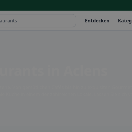
Entdecken
Kateg
urants in Aclens
tszene. Von gemütlichen Cafés bis hin zu exquisiten Gourme
le Küche in einem der zahlreichen Lokale. Lassen Sie sich v