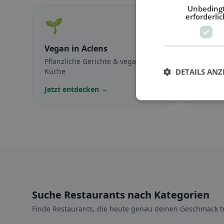
Unbeding
erforderlic
🌱
🥕
Vegan
in Aclens
Veget
Pflanzliche Gerichte & vegane
Fleisch
Küche
vegetar
DETAILS ANZ
Jetzt entdecken →
Jetzt 
Suche Restaurants nach Kategorien
Finde Restaurants, die heute genau deinen Geschmack tr