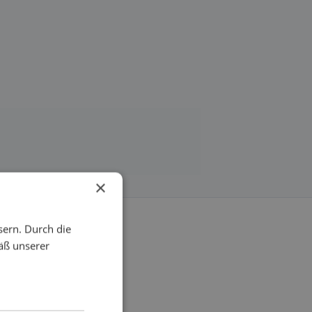
×
sern. Durch die
äß unserer