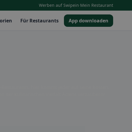
·
Werben auf Swipein
Mein Restaurant
orien
Für Restaurants
App downloaden
t-Restaurants, hier kommt jeder auf seine Kosten.
on der kulinarischen Vielfalt Aclens verzaubern!