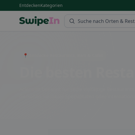
Entdecken
Kategorien
Swipein Homepage
📍 Entdecke Restaurants, Bars & Cafés
Die besten Resta
Aclens ist bekannt für seine vielfältige Restauran
Genießen Sie lokale Spezialitäten oder internationa