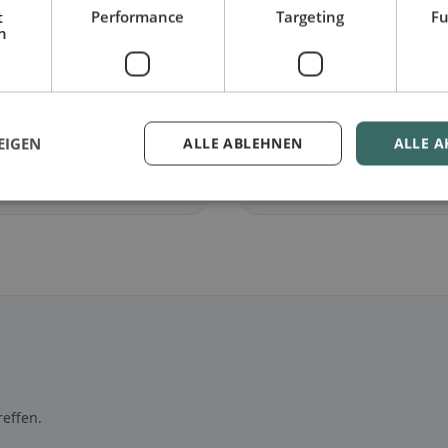
t
Performance
Targeting
Fu
h
🌾
arisch
in Aclens
Glutenfrei
in Aclens
lose Gerichte &
Glutenfreie Optionen &
ische Klassiker
Community-Tipps
EIGEN
ALLE ABLEHNEN
ALLE A
entdecken →
Jetzt entdecken →
effen.