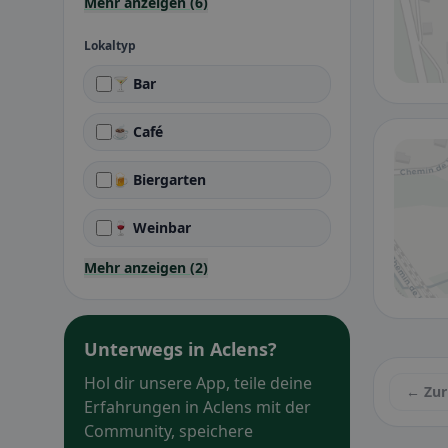
Mehr anzeigen (6)
Lokaltyp
🍸 Bar
☕ Café
🍺 Biergarten
🍷 Weinbar
Mehr anzeigen (2)
Unterwegs in Aclens?
Hol dir unsere App, teile deine
← Zur
Erfahrungen in Aclens mit der
Community, speichere