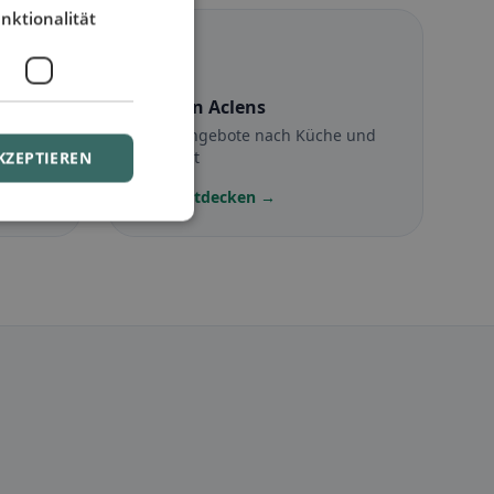
nktionalität
☪️
Halal
in Aclens
Halal-Angebote nach Küche und
Standort
KZEPTIEREN
Jetzt entdecken →