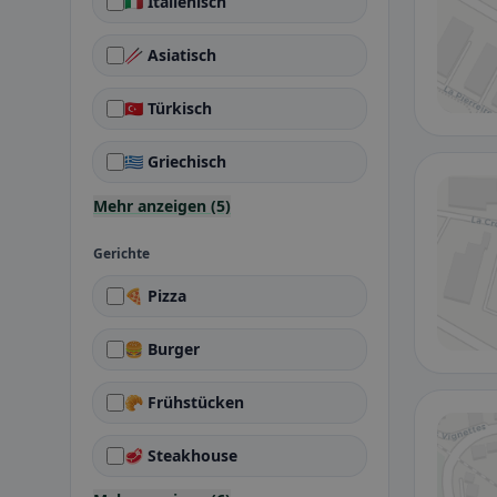
🇮🇹 Italienisch
🥢 Asiatisch
🇹🇷 Türkisch
🇬🇷 Griechisch
Mehr anzeigen (5)
Gerichte
🍕 Pizza
🍔 Burger
🥐 Frühstücken
🥩 Steakhouse