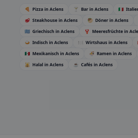
🍕
Pizza
in Aclens
🍸
Bar
in Aclens
🇮🇹
Itali
🥩
Steakhouse
in Aclens
🥙
Döner
in Aclens
🇬🇷
Griechisch
in Aclens
🦞
Meeresfrüchte
in Acl
🍛
Indisch
in Aclens
🍽️
Wirtshaus
in Aclens
🇲🇽
Mexikanisch
in Aclens
🍜
Ramen
in Aclens
🕌
Halal
in Aclens
☕
Cafés
in Aclens