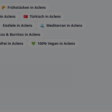
🥐
Frühstücken
in Aclens
in Aclens
🇹🇷
Türkisch
in Aclens

Eisdiele
in Aclens
🌊
Mediterran
in Aclens
cos & Burritos
in Aclens
nfrei
in Aclens
💚
100% Vegan
in Aclens